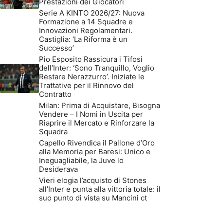
Prestazioni dei Giocatori
Serie A KINTO 2026/27: Nuova
Formazione a 14 Squadre e
Innovazioni Regolamentari.
Castiglia: ‘La Riforma è un
Successo’
Pio Esposito Rassicura i Tifosi
dell’Inter: ‘Sono Tranquillo, Voglio
Restare Nerazzurro’. Iniziate le
Trattative per il Rinnovo del
Contratto
Milan: Prima di Acquistare, Bisogna
Vendere – I Nomi in Uscita per
Riaprire il Mercato e Rinforzare la
Squadra
Capello Rivendica il Pallone d’Oro
alla Memoria per Baresi: Unico e
Ineguagliabile, la Juve lo
Desiderava
Vieri elogia l’acquisto di Stones
all’Inter e punta alla vittoria totale: il
suo punto di vista su Mancini ct