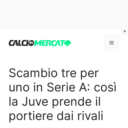
Vai
al
Menu
contenuto
Scambio tre per
uno in Serie A: così
la Juve prende il
portiere dai rivali