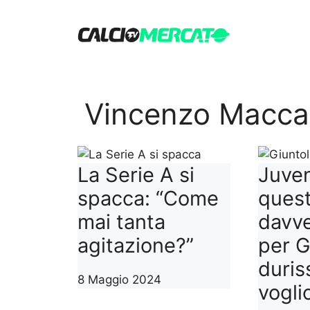
Vai
al
contenuto
Vincenzo Macca
La Serie A si
Juven
spacca: “Come
ques
mai tanta
davve
agitazione?”
per G
duris
8 Maggio 2024
vogli