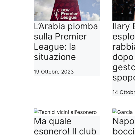
L’Arabia piomba
Ilary 
sulla Premier
esplo
League: la
rabbi
situazione
dopo 
gesto
19 Ottobre 2023
spopo
14 Ottob
Ma quale
Napol
esonero! Il club
bocci