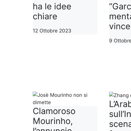
ha le idee
“Garc
chiare
menta
vince
12 Ottobre 2023
9 Ottobr
L’Ara
Clamoroso
sull’I
Mourinho,
scena
l’annuncio