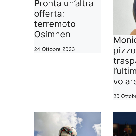
Pronta un’altra
offerta:
terremoto
Osimhen
Monic
pizzo
24 Ottobre 2023
trasp
l’ulti
volare
20 Ottob