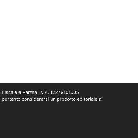
Fiscale e Partita I.V.A. 12279101005
 pertanto considerarsi un prodotto editoriale ai