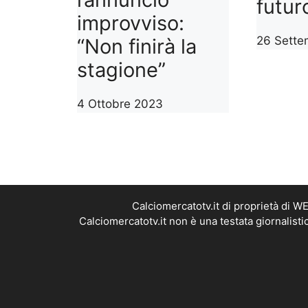
futur
improvviso:
26 Sette
“Non finirà la
stagione”
4 Ottobre 2023
1
2
3
…
5
>>
Calciomercatotv.it di proprietà di 
Calciomercatotv.it non è una testata giornalist