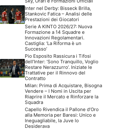
Sky, Orari e Formazioni Ufficiali
Inter nel Derby: Bisseck Brilla,
Stankovic Fatica – Analisi delle
Prestazioni dei Giocatori
Serie A KINTO 2026/27: Nuova
Formazione a 14 Squadre e
Innovazioni Regolamentari.
Castiglia: ‘La Riforma è un
Successo’
Pio Esposito Rassicura i Tifosi
dell’Inter: ‘Sono Tranquillo, Voglio
Restare Nerazzurro’. Iniziate le
Trattative per il Rinnovo del
Contratto
Milan: Prima di Acquistare, Bisogna
Vendere – I Nomi in Uscita per
Riaprire il Mercato e Rinforzare la
Squadra
Capello Rivendica il Pallone d’Oro
alla Memoria per Baresi: Unico e
Ineguagliabile, la Juve lo
Desiderava