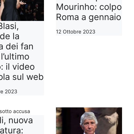
Mourinho: colpo
Roma a gennaio
Blasi,
12 Ottobre 2023
de la
a dei fan
l’ultimo
: il video
la sul web
re 2023
i, nuova
atura: