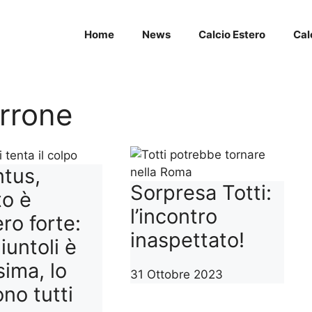
Home
News
Calcio Estero
Cal
rrone
tus,
Sorpresa Totti:
to è
l’incontro
ro forte:
inaspettato!
iuntoli è
sima, lo
31 Ottobre 2023
ono tutti