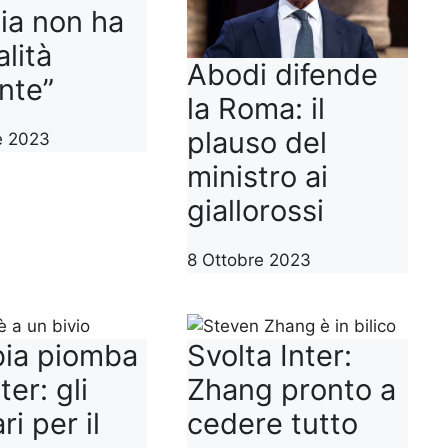
ia non ha
lità
Abodi difende
nte”
la Roma: il
plauso del
e 2023
ministro ai
giallorossi
8 Ottobre 2023
bia piomba
Svolta Inter:
nter: gli
Zhang pronto a
ri per il
cedere tutto