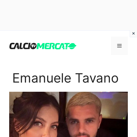
Vai
al
Menu
contenuto
Emanuele Tavano