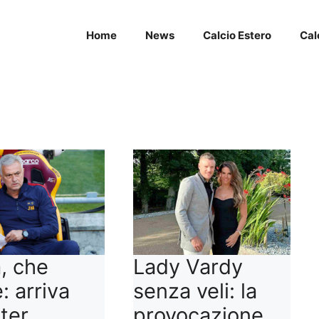
Home
News
Calcio Estero
Cal
, che
Lady Vardy
: arriva
senza veli: la
nter
provocazione