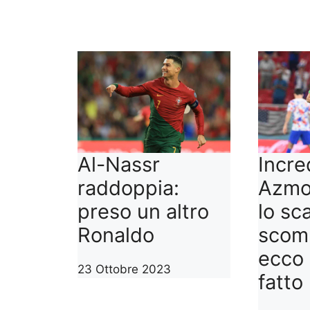
Al-Nassr
Incre
raddoppia:
Azmo
preso un altro
lo sc
Ronaldo
scom
ecco 
23 Ottobre 2023
fatto