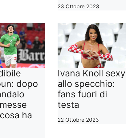
23 Ottobre 2023
dibile
Ivana Knoll sexy
un: dopo
allo specchio:
andalo
fans fuori di
messe
testa
cosa ha
22 Ottobre 2023