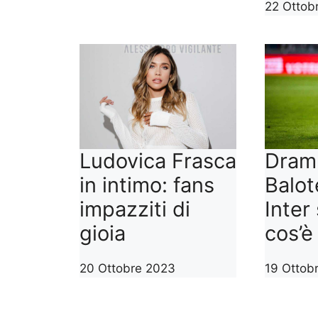
22 Ottob
Ludovica Frasca
Dra
in intimo: fans
Balote
impazziti di
Inter
gioia
cos’è
20 Ottobre 2023
19 Ottob