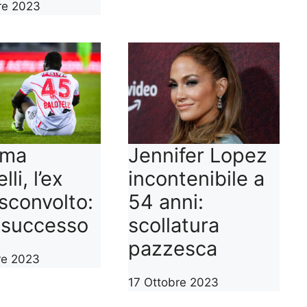
re 2023
mma
Jennifer Lopez
lli, l’ex
incontenibile a
 sconvolto:
54 anni:
 successo
scollatura
pazzesca
re 2023
17 Ottobre 2023