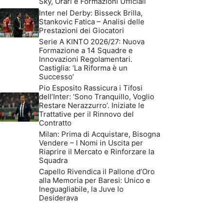
Sky, Orari e Formazioni Ufficiali
Inter nel Derby: Bisseck Brilla,
Stankovic Fatica – Analisi delle
Prestazioni dei Giocatori
Serie A KINTO 2026/27: Nuova
Formazione a 14 Squadre e
Innovazioni Regolamentari.
Castiglia: ‘La Riforma è un
Successo’
Pio Esposito Rassicura i Tifosi
dell’Inter: ‘Sono Tranquillo, Voglio
Restare Nerazzurro’. Iniziate le
Trattative per il Rinnovo del
Contratto
Milan: Prima di Acquistare, Bisogna
Vendere – I Nomi in Uscita per
Riaprire il Mercato e Rinforzare la
Squadra
Capello Rivendica il Pallone d’Oro
alla Memoria per Baresi: Unico e
Ineguagliabile, la Juve lo
Desiderava