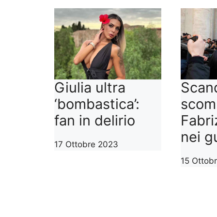
Giulia ultra
Scan
‘bombastica’:
scom
fan in delirio
Fabri
nei g
17 Ottobre 2023
15 Ottob
1
2
3
…
7
>>