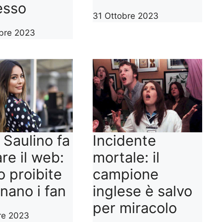
esso
31 Ottobre 2023
bre 2023
 Saulino fa
Incidente
re il web:
mortale: il
to proibite
campione
nano i fan
inglese è salvo
per miracolo
re 2023