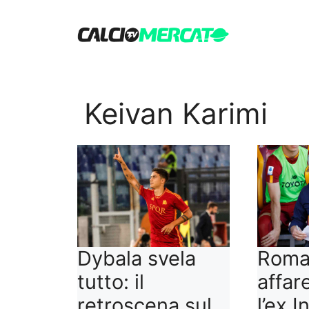
Vai
al
contenuto
Keivan Karimi
Dybala svela
Roma
tutto: il
affare
retroscena sul
l’ex I