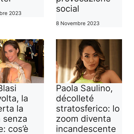
social
bre 2023
8 Novembre 2023
Blasi
Paola Saulino,
olta, la
décolleté
rta la
stratosferico: lo
a senza
zoom diventa
e: cos’è
incandescente