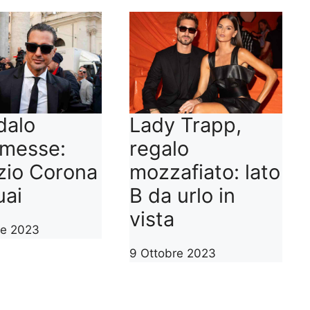
dalo
Lady Trapp,
messe:
regalo
zio Corona
mozzafiato: lato
uai
B da urlo in
vista
re 2023
9 Ottobre 2023