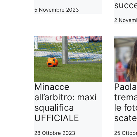
succ
5 Novembre 2023
2 Novem
Minacce
Paola
all’arbitro: maxi
trema
squalifica
le fo
UFFICIALE
scate
28 Ottobre 2023
25 Ottob