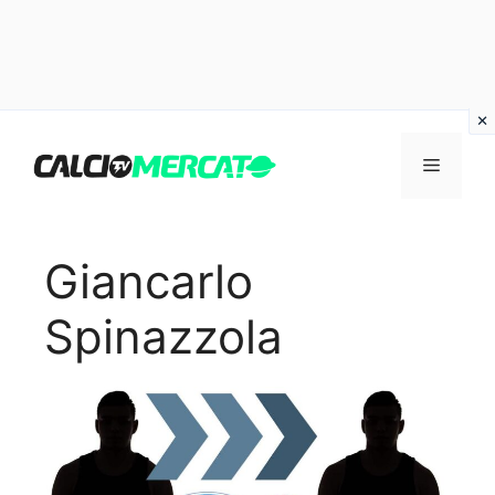
Vai
al
Menu
contenuto
Giancarlo
Spinazzola