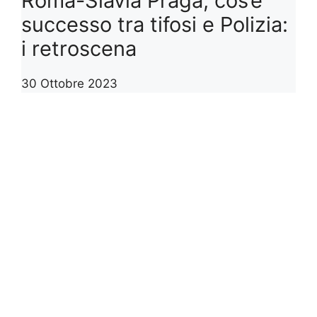
Roma-Slavia Praga, cos’è
successo tra tifosi e Polizia:
i retroscena
30 Ottobre 2023
1
2
3
…
6
>>